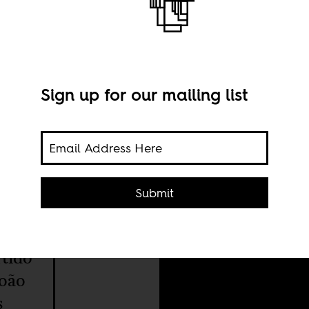
Sign up for our mailing list
Pres
Submit
Lour
tos
ção
rtido
João
s