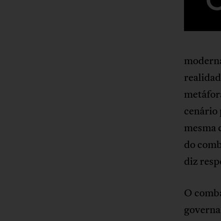
modernas
realidad
metáfora
cenário 
mesma cl
do comb
diz resp
O comba
governa