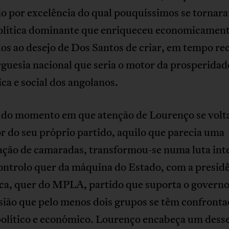
io por excelência do qual pouquíssimos se tornar
política dominante que enriqueceu economicamen
os ao desejo de Dos Santos de criar, em tempo re
guesia nacional que seria o motor da prosperidad
a e social dos angolanos.
r do momento em que atenção de Lourenço se volt
or do seu próprio partido, aquilo que parecia uma
ação de camaradas, transformou-se numa luta int
ontrolo quer da máquina do Estado, com a presid
ca, quer do MPLA, partido que suporta o govern
sião que pelo menos dois grupos se têm confront
olítico e económico. Lourenço encabeça um dess