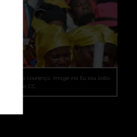
ident João Lourenço. Image via Eu sou João
enço Flickr CC.