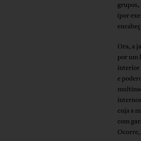
grupos, 
(por exe
encabeç
Ora, a j
por um 
interior
e podero
multinac
internos
cuja a m
com gara
Ocorre, 