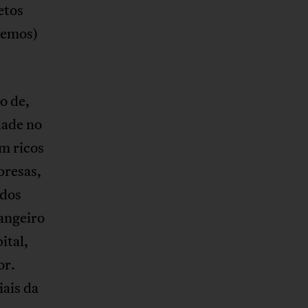
etos
vemos)
o de,
dade no
m ricos
presas,
ados
rangeiro
ital,
or.
iais da