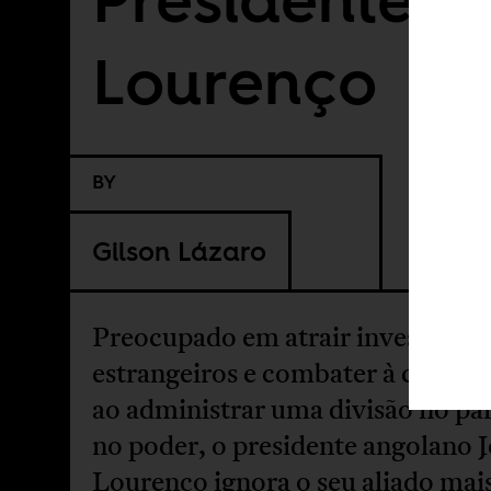
Lourenço
BY
Gilson Lázaro
Preocupado em atrair investimen
estrangeiros e combater à corrup
ao administrar uma divisão no pa
no poder, o presidente angolano 
Lourenço ignora o seu aliado mai