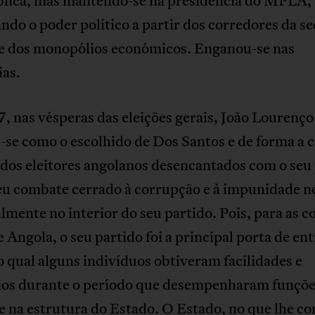
blica, mas mantendo-se na presidência do MPLA,
ndo o poder político a partir dos corredores da s
 e dos monopólios económicos. Enganou-se nas
ias.
 nas vésperas das eleições gerais, João Lourenço
-se como o escolhido de Dos Santos e de forma a 
dos eleitores angolanos desencantados com o seu
u combate cerrado à corrupção e à impunidade no
lmente no interior do seu partido. Pois, para as c
e Angola, o seu partido foi a principal porta de en
o qual alguns indivíduos obtiveram facilidades e
gios durante o período que desempenharam funçõe
 na estrutura do Estado. O Estado, no que lhe co