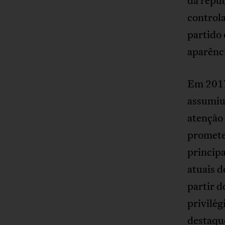
da repú
controla
partido
aparênc
Em 2017,
assumiu
atenção 
promete
principa
atuais d
partir d
privilé
destaque