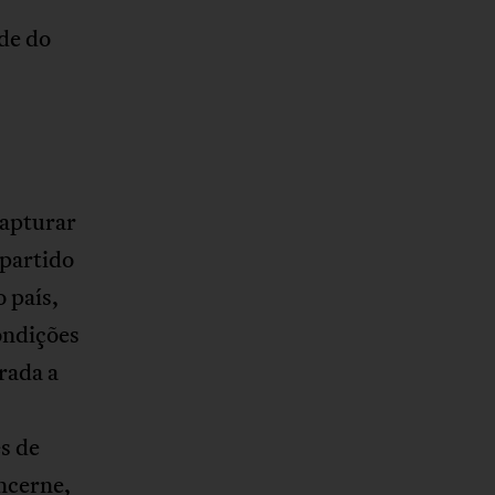
ede do
capturar
 partido
 país,
ondições
trada a
s de
ncerne,