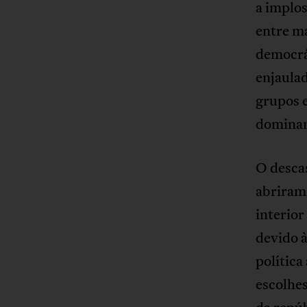
a implo
entre ma
democrát
enjaulad
grupos e
dominan
O descas
abriram 
interio
devido à
política
escolhes