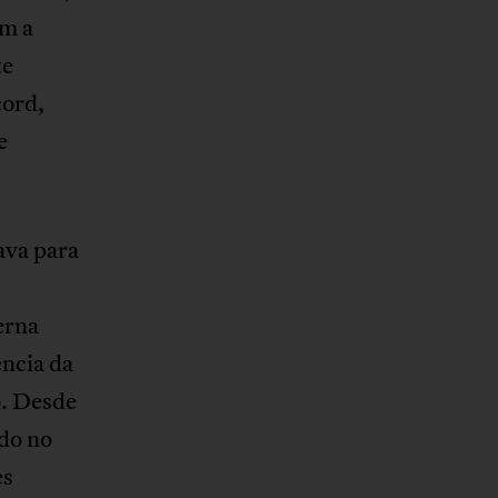
am a
te
cord,
e
ava para
erna
ência da
o. Desde
ado no
es