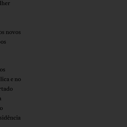
lher
 os novos
pos
tos
lica e no
rtado
a
do
esidência