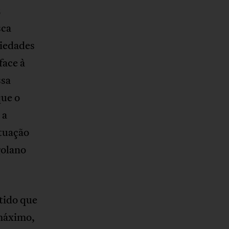
z
sca
ciedades
face à
ssa
que o
 a
atuação
golano
tido que
 máximo,