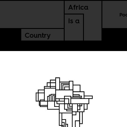
Africa
Po
Is a
Country
ço do
oão