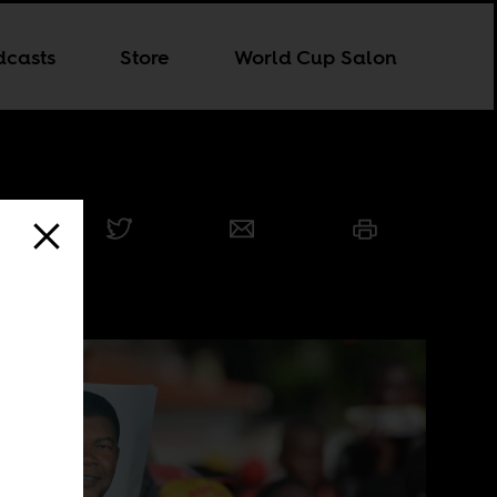
dcasts
Store
World Cup Salon