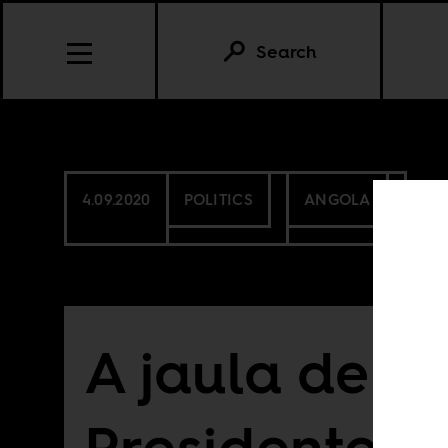
Search
4.09.2020
POLITICS
ANGOLA
A jaula de a
Presidente J