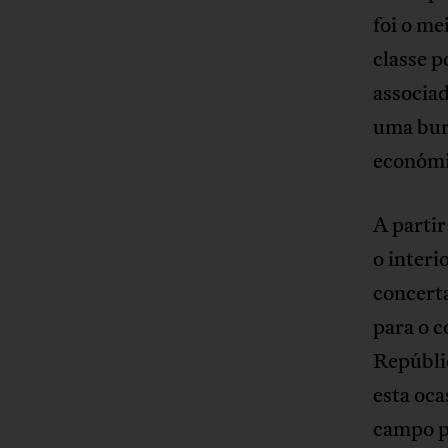
foi o me
classe 
associad
uma bur
económic
A parti
o interi
concert
para o c
Repúbli
esta oca
campo p